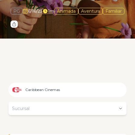
PG
6/16/23
1m
Animada
Aventura
Familiar
Caribbean Cinemas
Sucursal