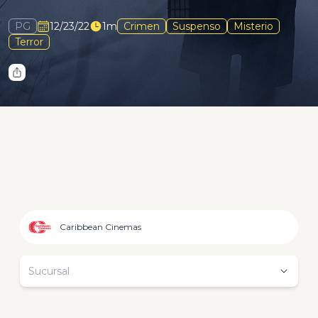
PG
12/23/22
1m
Crimen
Suspenso
Misterio
Terror
Caribbean Cinemas
Sucursal