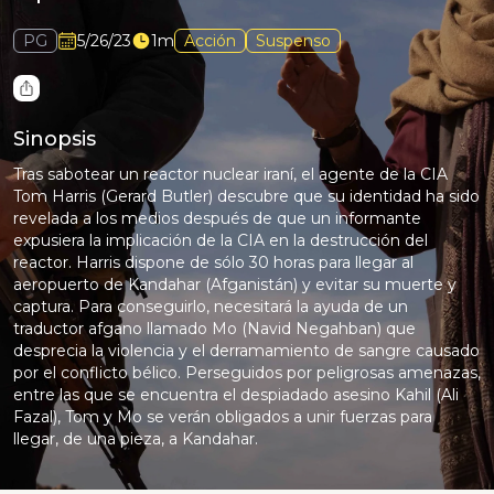
PG
5/26/23
1m
Acción
Suspenso
Sinopsis
Tras sabotear un reactor nuclear iraní, el agente de la CIA
Tom Harris (Gerard Butler) descubre que su identidad ha sido
revelada a los medios después de que un informante
expusiera la implicación de la CIA en la destrucción del
reactor. Harris dispone de sólo 30 horas para llegar al
aeropuerto de Kandahar (Afganistán) y evitar su muerte y
captura. Para conseguirlo, necesitará la ayuda de un
traductor afgano llamado Mo (Navid Negahban) que
desprecia la violencia y el derramamiento de sangre causado
por el conflicto bélico. Perseguidos por peligrosas amenazas,
entre las que se encuentra el despiadado asesino Kahil (Ali
Fazal), Tom y Mo se verán obligados a unir fuerzas para
llegar, de una pieza, a Kandahar.