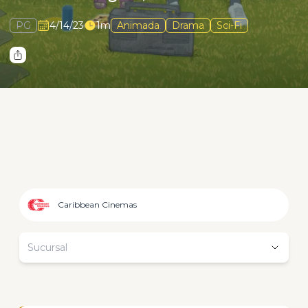
PG
4/14/23
1m
Animada
Drama
Sci-Fi
Caribbean Cinemas
Sucursal