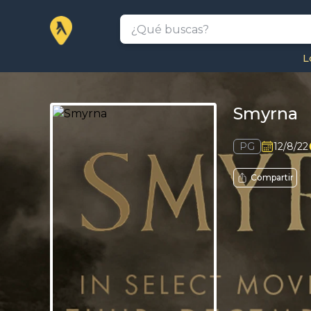
L
Smyrna
PG
12/8/22
Compartir