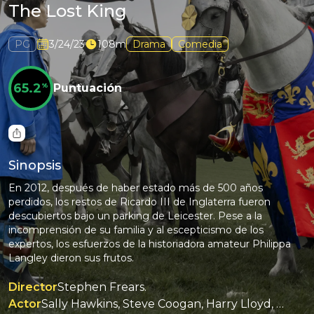
The Lost King
PG
3/24/23
108m
Drama
Comedia
65.2
%
Puntuación
Sinopsis
En 2012, después de haber estado más de 500 años
perdidos, los restos de Ricardo III de Inglaterra fueron
descubiertos bajo un parking de Leicester. Pese a la
incomprensión de su familia y al escepticismo de los
expertos, los esfuerzos de la historiadora amateur Philippa
Langley dieron sus frutos.
Director
Stephen Frears.
Actor
Sally Hawkins, Steve Coogan, Harry Lloyd, Mark Addy, James Fleet, Lee Ingleby.