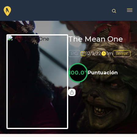
The Mean One
PG
12/9/22
1m
Terror
100.0
%
Puntuación