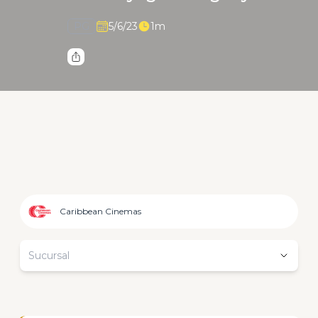
PG
5/6/23
1m
Caribbean Cinemas
Sucursal