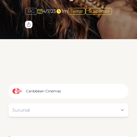
PG
4/7/23
1m
Terror
Suspenso
Caribbean Cinemas
Sucursal