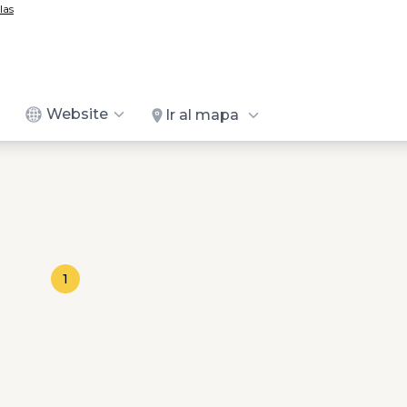
las
Website
Ir al mapa
1