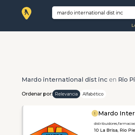
L
Mardo international dist inc
en
Rio P
Ordenar por:
Relevancia
Alfabético
Mardo Inter
1
distribuidores,
farmacia
10 La Brisa, Rio Pi