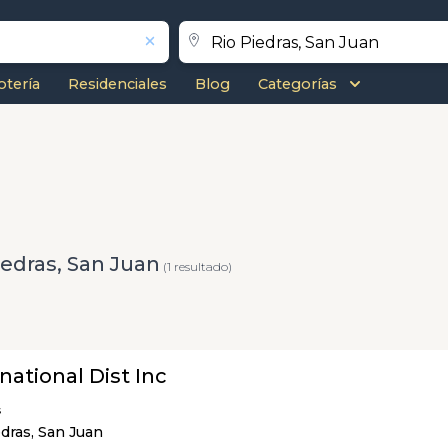
otería
Residenciales
Blog
Categorías
iedras, San Juan
(1 resultado)
national Dist Inc
s
edras, San Juan