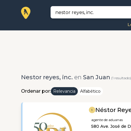
L
Nestor reyes, inc.
en
San Juan
(1 resultado
Ordenar por:
Relevancia
Alfabético
Néstor Reye
1
agente de aduanas
580 Ave. José de D