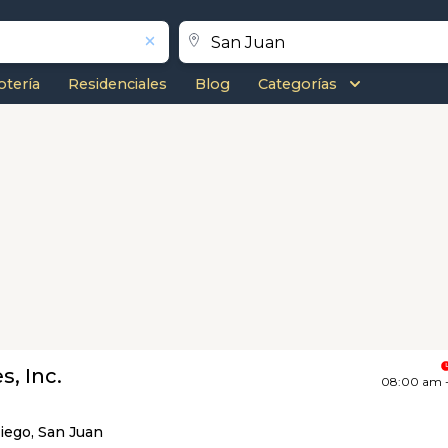
otería
Residenciales
Blog
Categorías
)
s, Inc.
08:00 am 
iego, San Juan