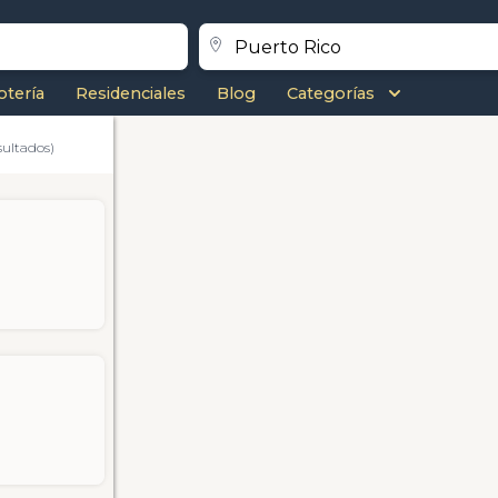
otería
Residenciales
Blog
Categorías
sultados)