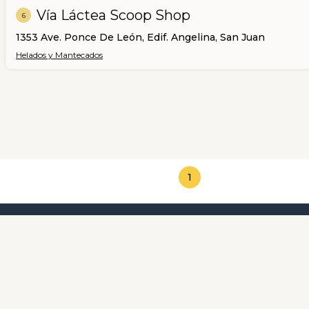
Vía Láctea Scoop Shop
6
1353 Ave. Ponce De León, Edif. Angelina, San Juan
Helados y Mantecados
1
Categorías Más Destacadas
Sobre Nosotr