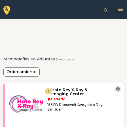
Mamografías
en
Adjuntas
(1 resultado)
Ordenamiento
Hato Rey X-Ray &
1
Imaging Center
Cerrado
156 FD Roosevelt Ave., Hato Rey,
San Juan