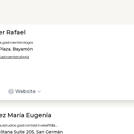
er Rafael
a,
gastroenterología
Plaza, Bayamón
 Gastroenterología
Website
ez María Eugenia
a,
estudios gastrointestinales
más...
litana Suite 205, San Germán