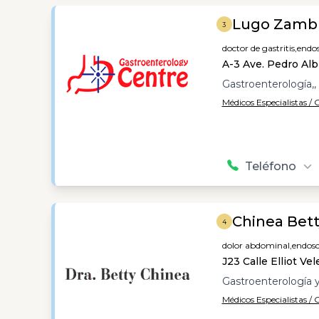
Lugo Zamb
3
doctor de gastritis,
endos
A-3 Ave. Pedro Alb
Gastroenterología,,
Médicos Especialistas /
Teléfono
Chinea Bett
4
dolor abdominal,
endosc
J23 Calle Elliot Ve
Gastroenterología 
Médicos Especialistas /