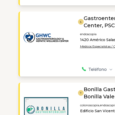
Gastroente
6
Center, PSC
endoscopía
1420 Américo Salas
Médicos Especialistas /
Teléfono
Bonilla Gas
7
Bonilla Vale
colonoscopía,
endoscopí
Edificio San Vicen