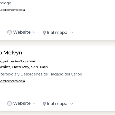
rologo
 Gastroenterología
Website
Ir al mapa
o Melvyn
a,
gastroenterólogos
más...
zález, Hato Rey, San Juan
terología y Desórdenes de Tragado del Caribe
 Gastroenterología
Website
Ir al mapa