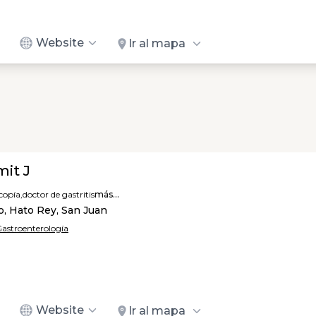
Website
Ir al mapa
mit J
copía,
doctor de gastritis
más...
o, Hato Rey, San Juan
 Gastroenterología
Website
Ir al mapa