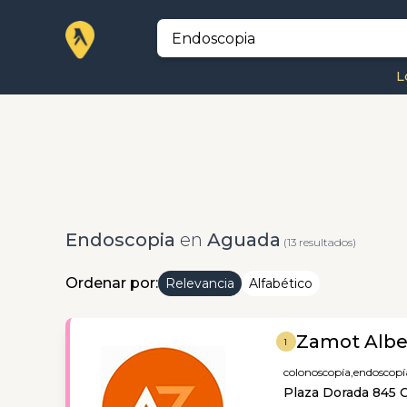
L
Endoscopia
en
Aguada
(13 resultados)
Ordenar por:
Relevancia
Alfabético
Zamot Albe
1
colonoscopía,
endoscopí
Plaza Dorada 845 C