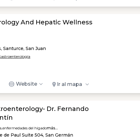
rology And Hepatic Wellness
, Santurce, San Juan
 Gastroenterología
Website
Ir al mapa
troenterology- Dr. Fernando
ntín
a,
enfermedades del hígado
más...
te de Paul Suite 504, San Germán