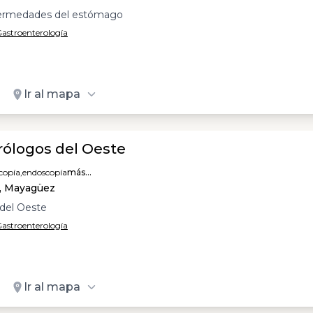
nfermedades del estómago
 Gastroenterología
Ir al mapa
rólogos del Oeste
copía,
endoscopía
más...
, Mayagüez
del Oeste
 Gastroenterología
Ir al mapa