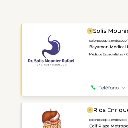
Solis Mouni
9
colonoscopía,
endoscopí
Bayamon Medical 
Médicos Especialistas /
Teléfono
Ríos Enríqu
10
colonoscopía,
endoscopí
Edif Plaza Metropo