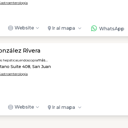
 Gastroenterología
Website
Ir al mapa
WhatsApp
onzález Rivera
s hepáticas,
endoscopía
más...
tano Suite 408, San Juan
 Gastroenterología
Website
Ir al mapa