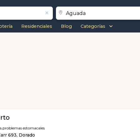
otería
Residenciales
Blog
Categorías
rto
a,
problemas estomacales
arr 693, Dorado