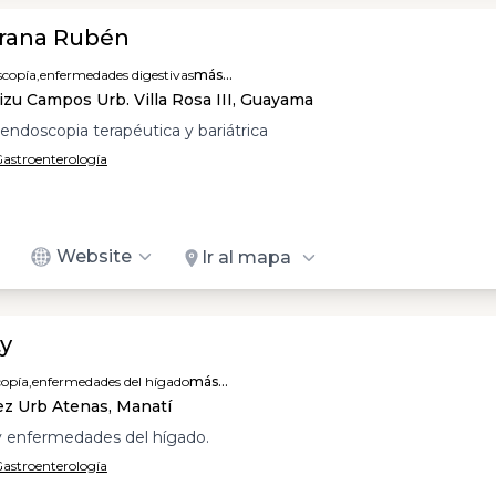
rana Rubén
copía,
enfermedades digestivas
más...
izu Campos Urb. Villa Rosa III, Guayama
 endoscopia terapéutica y bariátrica
 Gastroenterología
Website
Ir al mapa
y
opía,
enfermedades del hígado
más...
lez Urb Atenas, Manatí
y enfermedades del hígado.
 Gastroenterología