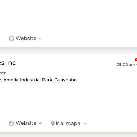
Website
es Inc
08:00 am 
ción
e, Amelia Industrial Park, Guaynabo
Website
Ir al mapa