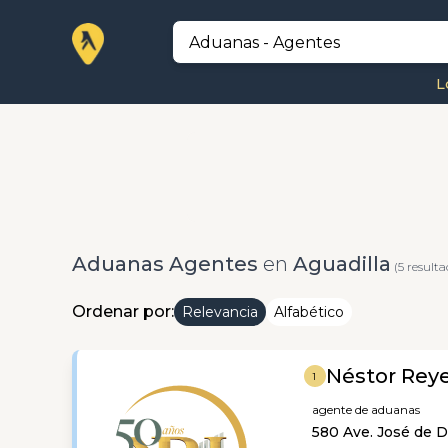
L
Aduanas Agentes
en
Aguadilla
(5 resulta
Ordenar por:
Relevancia
Alfabético
Néstor Reye
1
agente de aduanas
580 Ave. José de D