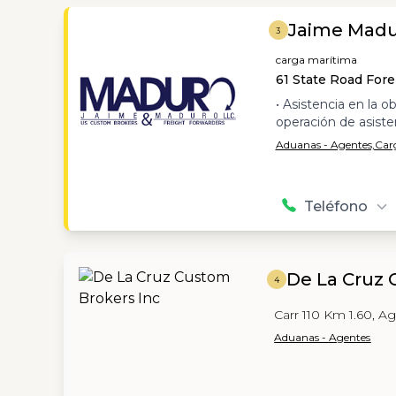
Jaime Madu
3
carga marítima
61 State Road For
• Asistencia en la 
operación de asist
Aduanas - Agentes,
Carg
Teléfono
De La Cruz 
4
Carr 110 Km 1.60, Ag
Aduanas - Agentes