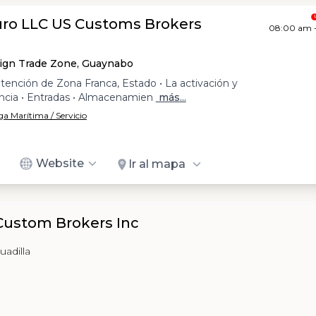
ro LLC US Customs Brokers
08:00 am 
eign Trade Zone, Guaynabo
obtención de Zona Franca, Estado • La activación y
encia • Entradas • Almacenamien
más...
a Marítima / Servicio
Website
Ir al mapa
Custom Brokers Inc
uadilla