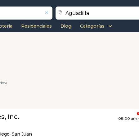
otería
Residenciales
Blog
Categorías
dos)
s, Inc.
08:00 am 
iego, San Juan