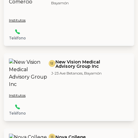
Bayamón
Institutos
Teléfono
New Vision Medical
12
Advisory Group Inc
J-23 Ave Betances, Bayamón
Institutos
Teléfono
Nova College
13