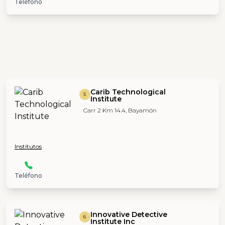
Teléfono
Carib Technological
5
Institute
Carr 2 Km 14.4, Bayamón
Institutos
Teléfono
Innovative Detective
6
Institute Inc