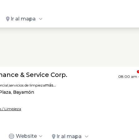
Ir al mapa
nance & Service Corp.
08:00 am 
cial,
servicios de limpieza
más...
Plaza, Bayamón
s / Limpieza
Website
Ir al mapa