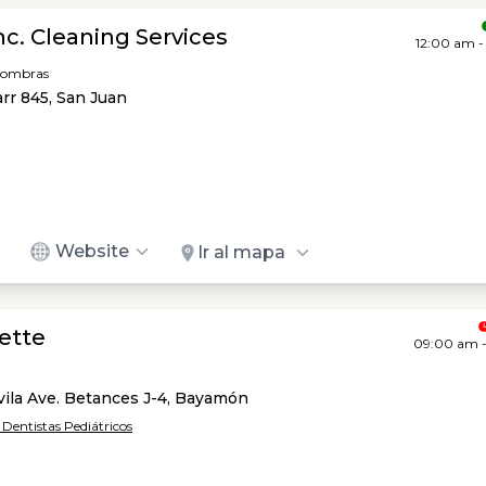
c. Cleaning Services
12:00 am -
lfombras
rr 845, San Juan
Website
Ir al mapa
ette
09:00 am 
ila Ave. Betances J-4, Bayamón
/ Dentistas Pediátricos