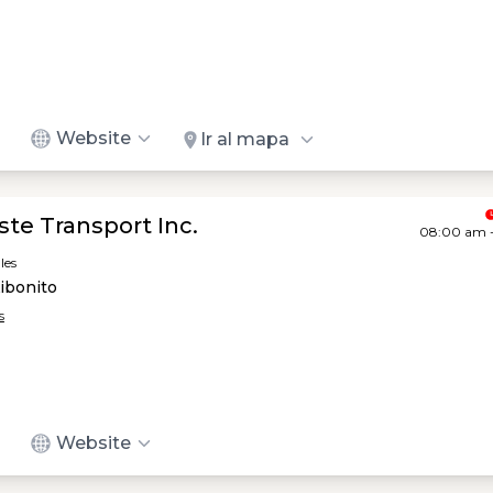
Website
Ir al mapa
te Transport Inc.
08:00 am 
les
Aibonito
s
Website