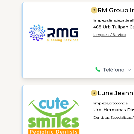
RM Group In
3
limpieza,
limpieza de a
468 Urb Tulipan Ca
Limpieza / Servicio
Teléfono
Luna Jeann
4
limpieza,
ortodoncia
Urb. Hermanas Dáv
Dentistas Especialistas 