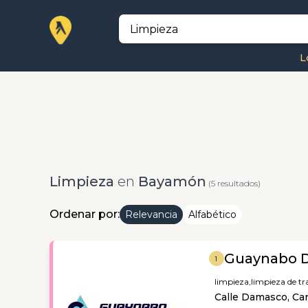
L
Limpieza
en
Bayamón
(5 resultados)
Ordenar por:
Relevancia
Alfabético
Guaynabo 
1
limpieza,
limpieza de t
Calle Damasco, Car