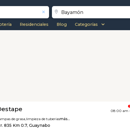
otería
Residenciales
Blog
Categorías
Destape
08:00 am 
rampas de grasa,
limpieza de tuberías
más...
r. 835 Km 0.7, Guaynabo