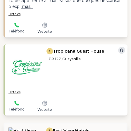
Tu escape frente al mar! Ya sea que busques descansar
o exp
más...
Hoteles
Teléfono
Website
Tropicana Guest House
2
PR 127, Guayanilla
Hoteles
Teléfono
Website
Best View Hotels
3