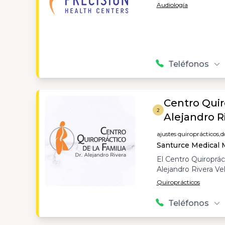
Audiología
Teléfonos
Centro Quiro
2
Alejandro R
ajustes quiroprácticos,
d
Santurce Medical M
El Centro Quiropráct
Alejandro Rivera V
Quiroprácticos
Teléfonos