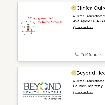
Clínica Qui
3
ajustes quiroprácticos,
e
Ave Apolo B-14, G
Quiroprácticos
Teléfono
Beyond Hea
4
ajustes quiroprácticos,
q
Gautier Benitez y
Quiroprácticos