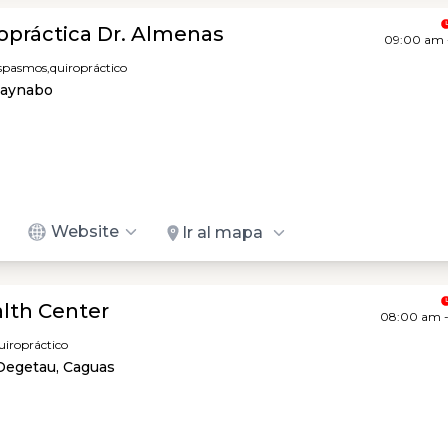
ropráctica Dr. Almenas
09:00 am 
spasmos,
quiropráctico
uaynabo
Website
Ir al mapa
lth Center
08:00 am 
uiropráctico
 Degetau, Caguas