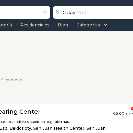
otería
Residenciales
Blog
Categorías
(4 resultados)
earing Center
08:00 am 
paratos auditivos,
audífonos digitales
más...
Esq. Baldorioty, San Juan Health Center, San Juan