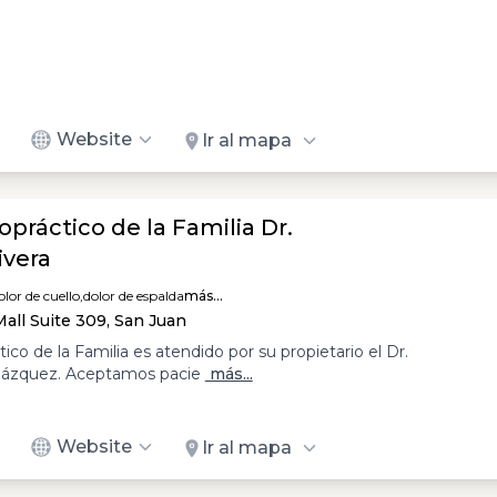
Website
Ir al mapa
práctico de la Familia Dr.
ivera
olor de cuello,
dolor de espalda
más...
all Suite 309, San Juan
ico de la Familia es atendido por su propietario el Dr.
elázquez. Aceptamos pacie
más...
Website
Ir al mapa