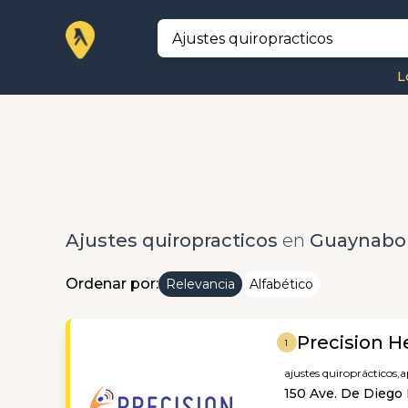
L
Ajustes quiropracticos
en
Guaynabo
Ordenar por:
Relevancia
Alfabético
Precision H
1
ajustes quiroprácticos,
a
150 Ave. De Diego 