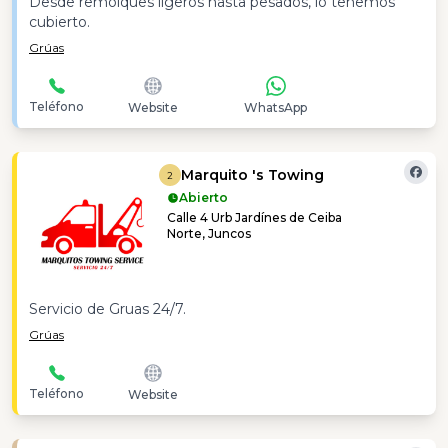
Desde remolques ligeros hasta pesados, lo tenemos
cubierto.
Grúas
Teléfono
Website
WhatsApp
Marquito 's Towing
2
Abierto
Calle 4 Urb Jardínes de Ceiba
Norte, Juncos
Servicio de Gruas 24/7.
Grúas
Teléfono
Website