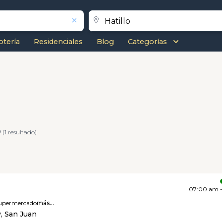
otería
Residenciales
Blog
Categorías
o
(1 resultado)
07:00 am 
upermercado
más...
y, San Juan