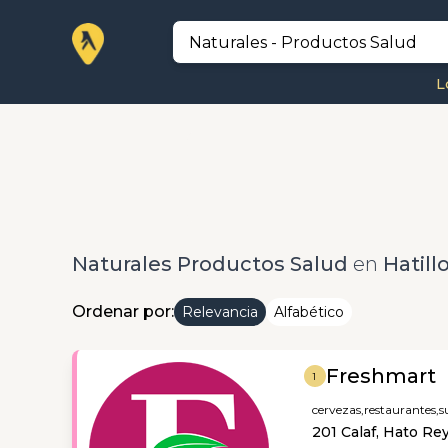
L
Naturales Productos Salud
en
Hatill
Ordenar por:
Relevancia
Alfabético
Freshmart
1
cervezas,
restaurantes,
s
201 Calaf, Hato Re