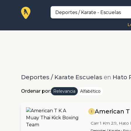
L
Deportes / Karate Escuelas
en
Hato 
Ordenar por:
Relevancia
Alfabético
American T
1
Carr 1 Km 2.9, Hato
Deportes / Karate - Escu