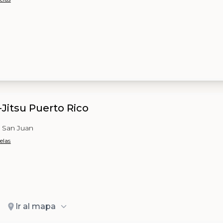
u-Jitsu Puerto Rico
, San Juan
elas
Ir al mapa