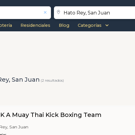
otería
Residenciales
Blog
Categorías
Rey, San Juan
(2 resultados)
 K A Muay Thai Kick Boxing Team
 Rey, San Juan
elas