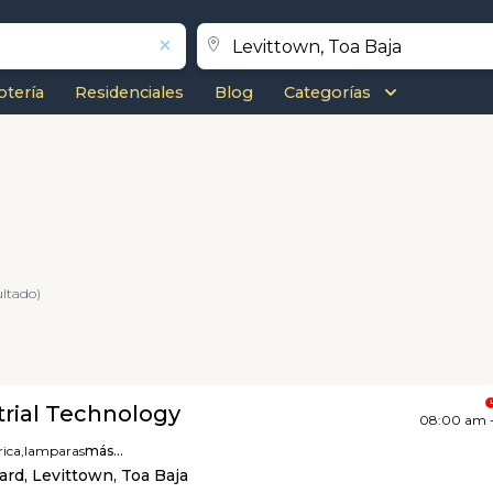
otería
Residenciales
Blog
Categorías
ultado)
trial Technology
08:00 am 
rica,
lamparas
más...
rd, Levittown, Toa Baja