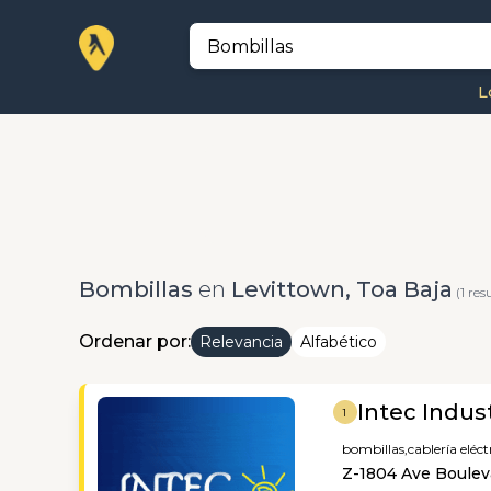
L
Bombillas
en
Levittown, Toa Baja
(1 res
Ordenar por:
Relevancia
Alfabético
Intec Indus
1
bombillas,
cablería eléct
Z-1804 Ave Bouleva