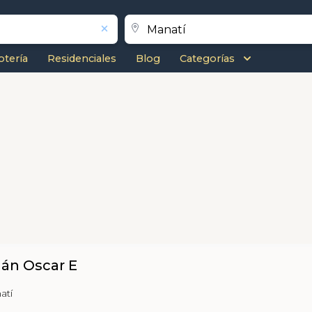
otería
Residenciales
Blog
Categorías
án Oscar E
atí