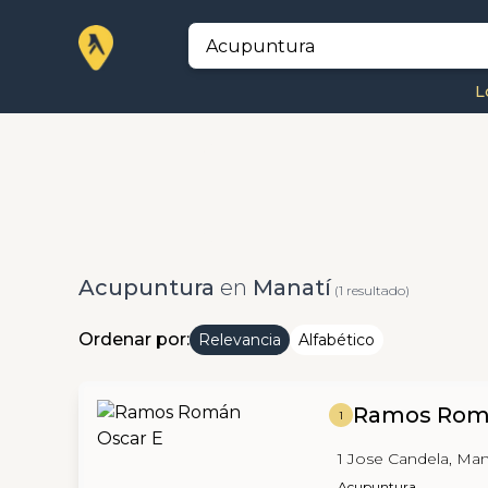
L
Acupuntura
en
Manatí
(1 resultado)
Ordenar por:
Relevancia
Alfabético
Ramos Rom
1
1 Jose Candela, Man
Acupuntura