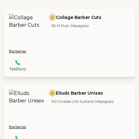
Collage Barber Cuts
5
56-N Post, Mayagüez
Barberías
Teléfono
Eliuds Barber Unisex
6
102 Giralda Urb Sultana, Mayagüez
Barberías