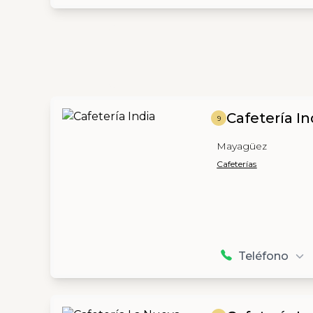
Cafetería In
9
Mayagüez
Cafeterías
Teléfono