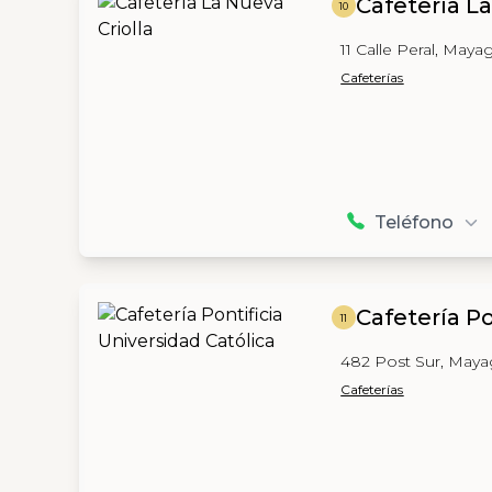
Cafetería La
10
11 Calle Peral, Maya
Cafeterías
Teléfono
Cafetería Po
11
482 Post Sur, May
Cafeterías