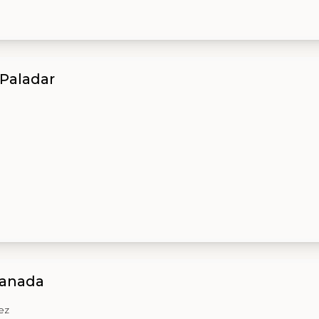
 Paladar
ranada
ez