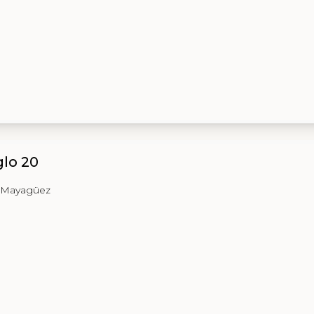
glo 20
, Mayagüez