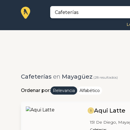
L
Cafeterías
en
Mayagüez
(28 resultados)
Ordenar por:
Relevancia
Alfabético
Aqui Latte
1
151 De Diego, May
Cafeterías