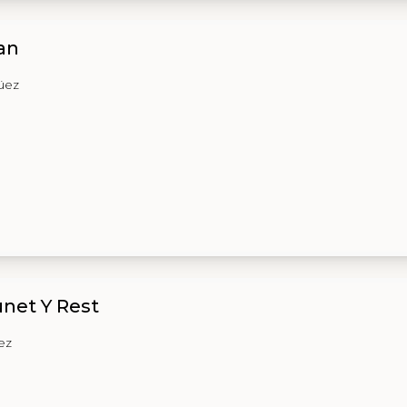
an
üez
unet Y Rest
ez