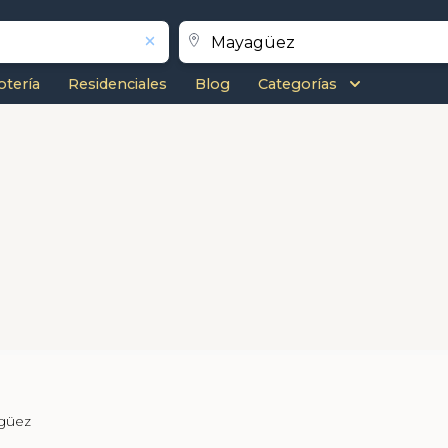
otería
Residenciales
Blog
Categorías
agüez