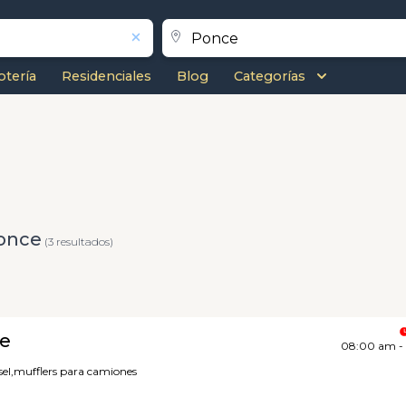
otería
Residenciales
Blog
Categorías
once
(3 resultados)
e
08:00 am -
el,
mufflers para camiones