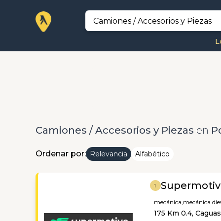
L
Camiones / Accesorios y Piezas
en
P
Ordenar por:
Relevancia
Alfabético
Supermotiv
1
mecánica,
mecánica dies
175 Km 0.4, Caguas