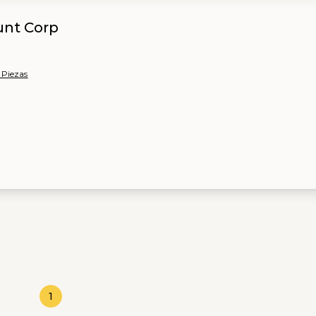
unt Corp
 Piezas
1