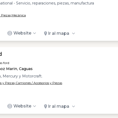
tional - Servicio, reparaciones, piezas, manufactura
 Piezas,
Mecánica
Website
Ir al mapa
d
as ford
ñoz Marin, Caguas
n, Mercury y Motorcraft.
s y Piezas,
Camiones / Accesorios y Piezas
Website
Ir al mapa