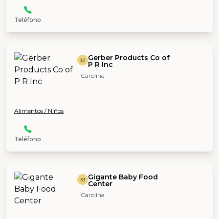
Teléfono
Gerber Products Co of
32
P R Inc
Carolina
Alimentos / Niños
Teléfono
Gigante Baby Food
33
Center
Carolina