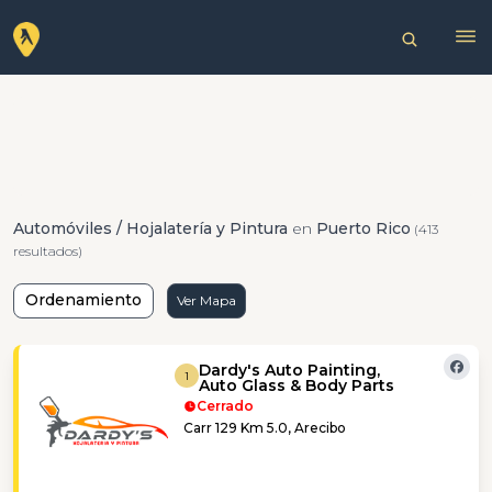
Automóviles / Hojalatería y Pintura
en
Puerto Rico
(413
resultados)
Ordenamiento
Ver Mapa
Dardy's Auto Painting,
1
Auto Glass & Body Parts
Cerrado
Carr 129 Km 5.0, Arecibo