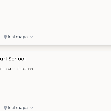
Ir al mapa
urf School
 Santurce, San Juan
Ir al mapa