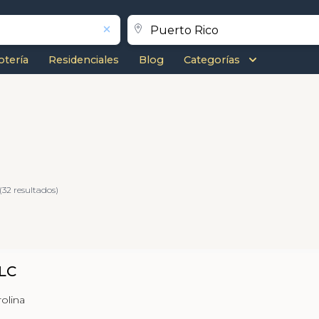
otería
Residenciales
Blog
Categorías
(32 resultados)
LLC
rolina