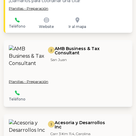
¡Llámanos para coordinar una cita!
Planillas - Preparación
Teléfono
Website
Ir al mapa
AMB Business & Tax
2
Consultant
San Juan
Planillas - Preparación
Teléfono
Acesoria y Desarrollos
3
Inc
Carr 3 Km 11.4, Carolina