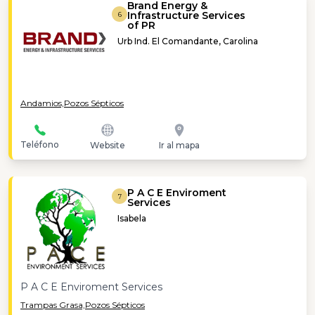
Brand Energy &
Infrastructure Services
6
of PR
Urb Ind. El Comandante, Carolina
Andamios,
Pozos Sépticos
Teléfono
Website
Ir al mapa
P A C E Enviroment
7
Services
Isabela
P A C E Enviroment Services
Trampas Grasa,
Pozos Sépticos