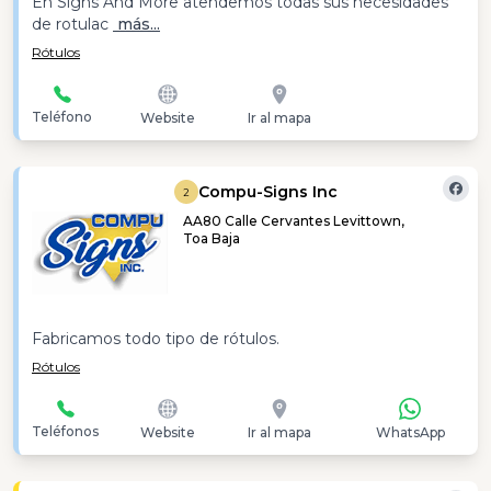
En Signs And More atendemos todas sus necesidades
de rotulac
más...
Rótulos
Teléfono
Website
Ir al mapa
Compu-Signs Inc
2
AA80 Calle Cervantes Levittown,
Toa Baja
Fabricamos todo tipo de rótulos.
Rótulos
Teléfonos
Website
Ir al mapa
WhatsApp