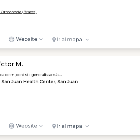
/ Ortodoncia (Braces)
Website
Ir al mapa
ictor M.
rca de mi,
dentista generalista
más...
, San Juan Health Center, San Juan
Website
Ir al mapa