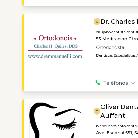
Dr. Charles 
6
cirujano dentista,
dentis
55 Meditacion Ctr
Ortodoncista
Dentistas Especialistas 
Teléfonos
Oliver Dent
7
Auffant
blanqueamiento dental
Ave. Escorial 551, 