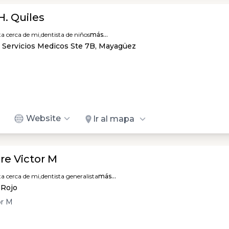
H. Quiles
ta cerca de mi,
dentista de niños
más...
o Servicios Medicos Ste 7B, Mayagüez
Website
Ir al mapa
re Victor M
ta cerca de mi,
dentista generalista
más...
 Rojo
or M