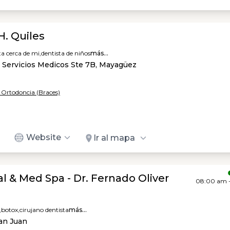
H. Quiles
ta cerca de mi,
dentista de niños
más...
o Servicios Medicos Ste 7B, Mayagüez
/ Ortodoncia (Braces)
Website
Ir al mapa
al & Med Spa - Dr. Fernado Oliver
08:00 am 
,
botox,
cirujano dentista
más...
San Juan