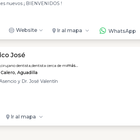
es nuevos ¡ BIENVENIDOS !
Website
Ir al mapa
WhatsApp
ico José
,
cirujano dentista,
dentista cerca de mi
más...
Calero, Aguadilla
Asencio y Dr. José Valentín
Ir al mapa