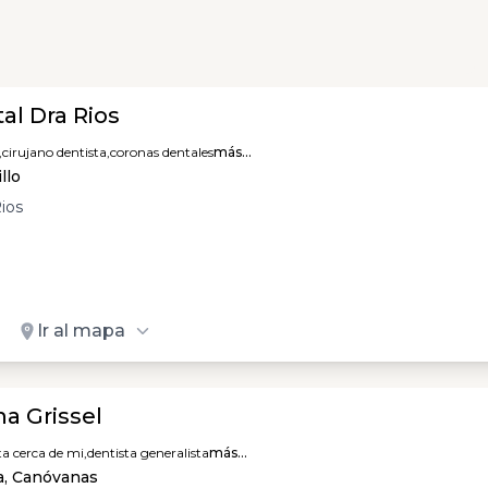
al Dra Rios
,
cirujano dentista,
coronas dentales
más...
llo
Rios
Ir al mapa
a Grissel
ta cerca de mi,
dentista generalista
más...
a, Canóvanas