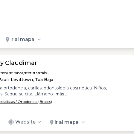
Ir al mapa
rry Claudimar
tista de niños,
dentistas
más...
aoli, Levittown, Toa Baja
a ortodoncia, carillas, odontología cosmética. Niños,
s ¡Saque su cita, Llámeno
más...
cialistas / Ortodoncia (Braces)
Website
Ir al mapa