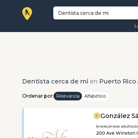
L
Dentista cerca de mi
en
Puerto Rico
(
Ordenar por:
Relevancia
Alfabético
González Sá
1
braces,
braces adultos,
b
200 Ave Winston C