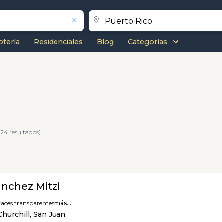
otería
Residenciales
Blog
Categorías
24 resultados)
nchez Mitzi
races transparentes
más...
hurchill, San Juan