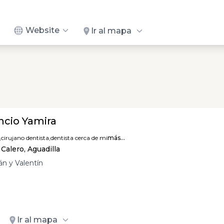
Website
Ir al mapa
ncio Yamira
,
cirujano dentista,
dentista cerca de mi
más...
Calero, Aguadilla
án y Valentín
Ir al mapa