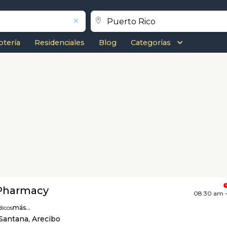
otería
Residenciales
Blog
Categorías
Pharmacy
08:30 am 
icos
más...
Santana, Arecibo