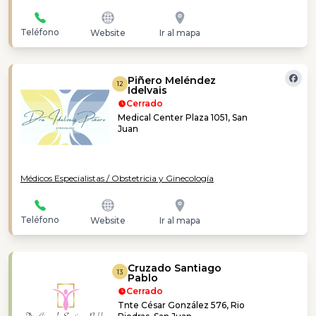
Teléfono
Website
Ir al mapa
Piñero Meléndez
12
Idelvais
Cerrado
Medical Center Plaza 1051, San
Juan
Médicos Especialistas / Obstetricia y Ginecología
Teléfono
Website
Ir al mapa
Cruzado Santiago
13
Pablo
Cerrado
Tnte César González 576, Rio