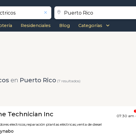
otería
Residenciales
Blog
Categorías
cos
en
Puerto Rico
(7 resultados)
ne Technician Inc
07:30 am 
res electricos,
reparación plantas eléctricas,
venta de diesel
aynabo