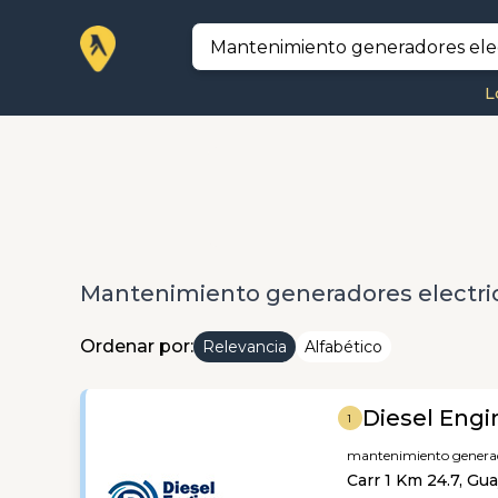
L
Mantenimiento generadores electri
Ordenar por:
Relevancia
Alfabético
Diesel Engi
1
mantenimiento generado
Carr 1 Km 24.7, Gu