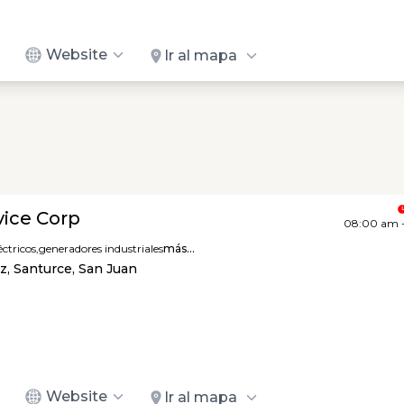
Website
Ir al mapa
vice Corp
08:00 am 
ctricos,
generadores industriales
más...
az, Santurce, San Juan
Website
Ir al mapa