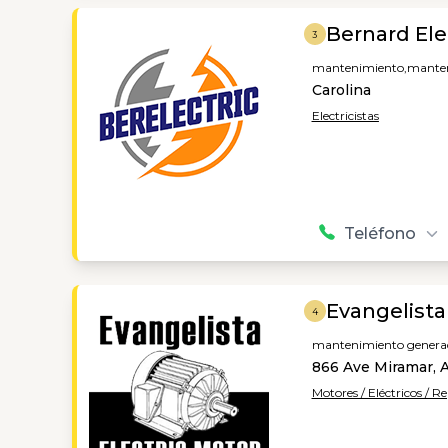
Bernard Ele
3
mantenimiento,
manten
Carolina
Electricistas
Teléfono
Evangelista
4
mantenimiento generado
866 Ave Miramar, 
Motores / Eléctricos / R