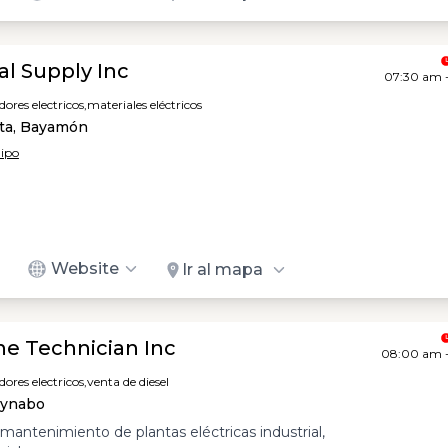
al Supply Inc
07:30 am 
res electricos,
materiales eléctricos
ita, Bayamón
uipo
Website
Ir al mapa
ne Technician Inc
08:00 am 
res electricos,
venta de diesel
aynabo
 mantenimiento de plantas eléctricas industrial,