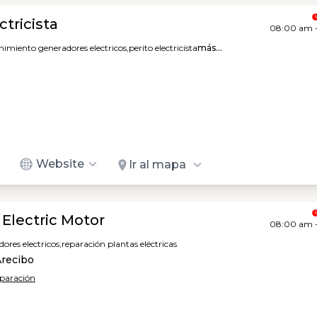
ctricista
08:00 am 
imiento generadores electricos,
perito electricista
más...
Website
Ir al mapa
 Electric Motor
08:00 am 
res electricos,
reparación plantas eléctricas
Arecibo
eparación