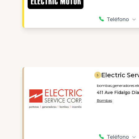
Teléfono
Electric Ser
5
bombas,
generadores elé
411 Ave Fidalgo Dí
Bombas
Teléfono