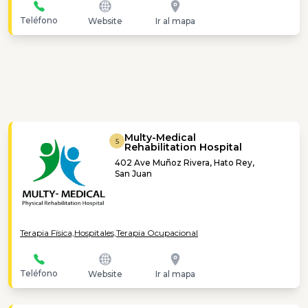
Teléfono
Website
Ir al mapa
Multy-Medical
5
Rehabilitation Hospital
402 Ave Muñoz Rivera, Hato Rey,
San Juan
Terapia Física,
Hospitales,
Terapia Ocupacional
Teléfono
Website
Ir al mapa