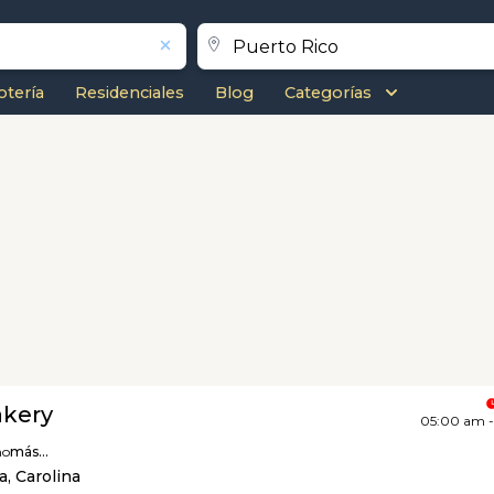
otería
Residenciales
Blog
Categorías
akery
05:00 am 
no
más...
, Carolina