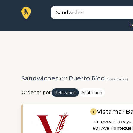
L
Sandwiches
en
Puerto Rico
(3 resultados)
Ordenar por:
Relevancia
Alfabético
Vistamar B
1
almuerzos,
café,
desayu
601 Ave Pontezuela