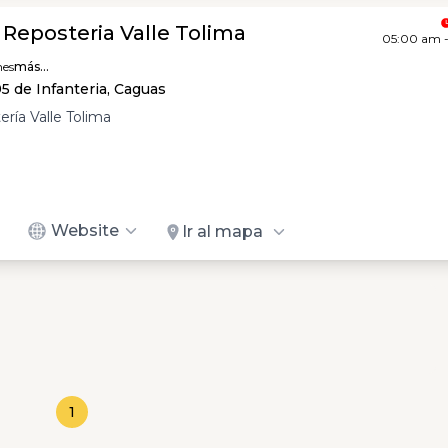
 Reposteria Valle Tolima
05:00 am 
hes
más...
 de Infanteria, Caguas
ría Valle Tolima
Website
Ir al mapa
1