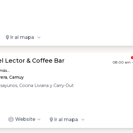
Ir al mapa
el Lector & Coffee Bar
08:00 am 
más...
vera, Camuy
sayunos, Cocina Liviana y Carry-Out
Website
Ir al mapa