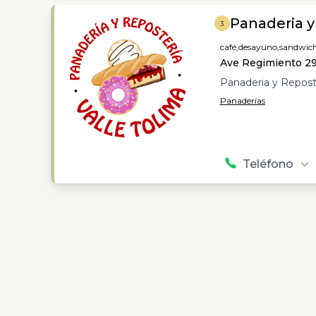
Panaderia y
3
café,
desayuno,
sandwic
Ave Regimiento 295
Panaderia y Reposte
Panaderías
Teléfono