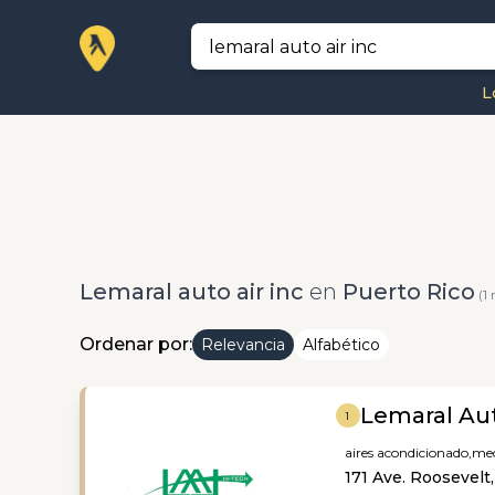
L
Lemaral auto air inc
en
Puerto Rico
(1 
Ordenar por:
Relevancia
Alfabético
Lemaral Aut
1
aires acondicionado,
mec
171 Ave. Roosevelt