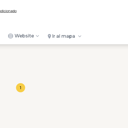
ndicionado
Website
Ir al mapa
1