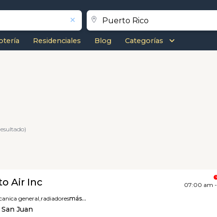
otería
Residenciales
Blog
Categorías
resultado)
o Air Inc
07:00 am 
anica general,
radiadores
más...
, San Juan