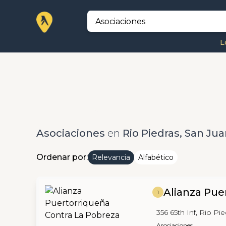
L
Asociaciones
en
Rio Piedras, San Ju
Ordenar por:
Relevancia
Alfabético
Alianza Pue
1
356 65th Inf, Rio Pi
Asociaciones