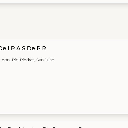
e I P A S De P R
Leon, Rio Piedras, San Juan