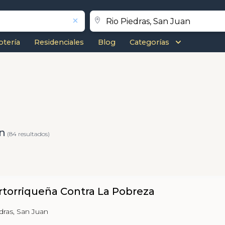
otería
Residenciales
Blog
Categorías
an
(84 resultados)
rtorriqueña Contra La Pobreza
edras, San Juan