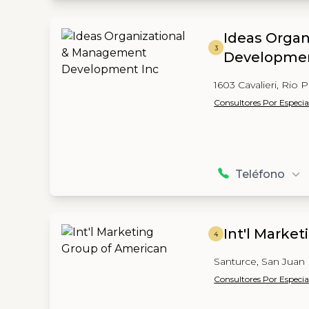
Ideas Orga
3
Developmen
1603 Cavalieri, Rio 
Consultores Por Especia
Teléfono
Int'l Marke
4
Santurce, San Juan
Consultores Por Especia