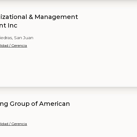
nizational & Management
t Inc
Piedras, San Juan
lidad / Gerencia
ting Group of American
lidad / Gerencia