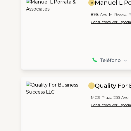
Manuel L Po
10
898 Ave M Rivera, R
Consultores Por Especia
Teléfono
Quality For
11
MCS Plaza 255 Ave.
Consultores Por Especia