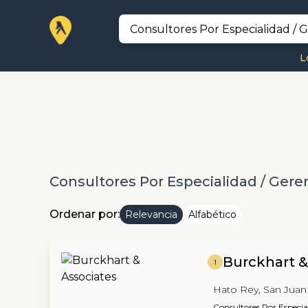
L
Consultores Por Especialidad / Gere
Ordenar por:
Relevancia
Alfabético
Burckhart &
1
Hato Rey, San Juan
Consultores Por Especia