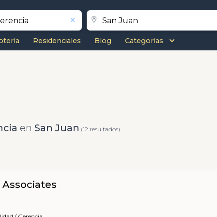
otería
Residenciales
Blog
Categorías
ncia
en
San Juan
(12 resultados)
 Associates
lidad / Gerencia