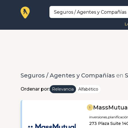
L
Seguros / Agentes y Compañías
en
Ordenar por:
Relevancia
Alfabético
MassMutual
1
inversiones,
planificació
273 Plaza Suite 14