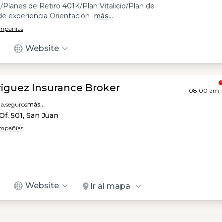
Planes de Retiro 401K/Plan Vitalicio/Plan de
de experiencia Orientación
más...
ompañías
Website
riguez Insurance Broker
08:00 am 
a,
seguros
más...
Of. 501, San Juan
ompañías
Website
Ir al mapa