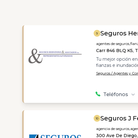
Seguros He
9
agentes de seguros,
fian
Carr 846 BLQ K5, Tr
Tu mejor opción en 
fianzas e inundació
Seguros / Agentes y C
Teléfonos
Seguros J F
10
agencia de seguros,
agen
300 Ave De Diego,