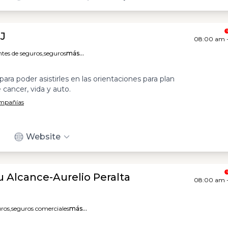
J
08:00 am 
tes de seguros,
seguros
más...
ara poder asistirles en las orientaciones para plan
cancer, vida y auto.
ompañías
Website
u Alcance-Aurelio Peralta
08:00 am 
ros,
seguros comerciales
más...