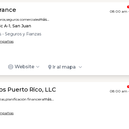
urance
08:00 am 
ros,
seguros comerciales
más...
ic A-1, San Juan
 - Seguros y Fianzas
ompañías
Website
Ir al mapa
os Puerto Rico, LLC
08:00 am 
zas,
planificación financiera
más...
ompañías