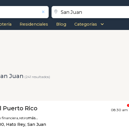
otería
Residenciales
Blog
Categorías
San Juan
(241 resultados)
 Puerto Rico
08:30 am 
n financiera,
retiro
más...
00, Hato Rey, San Juan