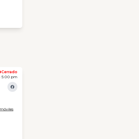
Cerrado
- 5:00 pm
omóviles