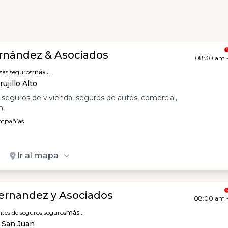
rnández & Asociados
08:30 am 
zas,
seguros
más...
ujillo Alto
seguros de vivienda, seguros de autos, comercial,
n,
ompañías
Ir al mapa
ernandez y Asociados
08:00 am 
tes de seguros,
seguros
más...
 San Juan