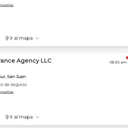
ompañías
Ir al mapa
urance Agency LLC
08:30 am 
Sur, San Juan
po de seguros
ompañías
Ir al mapa