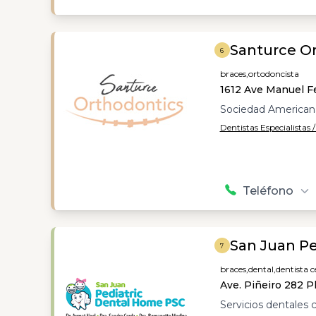
Santurce O
6
braces,
ortodoncista
1612 Ave Manuel F
Sociedad American
Dentistas Especialistas 
Teléfono
San Juan P
7
braces,
dental,
dentista c
Ave. Piñeiro 282 Pl
Servicios dentales c