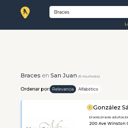
L
Braces
en
San Juan
(8 resultados)
Ordenar por:
Relevancia
Alfabético
González Sá
1
braces,
braces adultos,
b
200 Ave Winston C