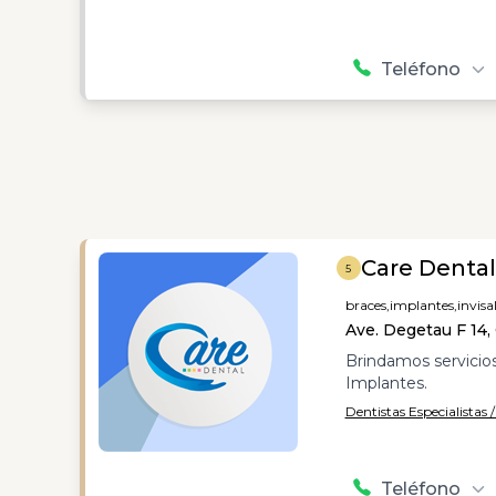
Teléfono
Care Dental
5
braces,
implantes,
invisa
Ave. Degetau F 14,
Brindamos servicios
Implantes.
Dentistas Especialistas 
Teléfono