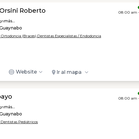
Orsini Roberto
08:00 am 
ign
más...
, Guaynabo
/ Ortodoncia (Braces),
Dentistas Especialistas / Endodoncia
Website
Ir al mapa
bayo
08:00 am 
ign
más...
, Guaynabo
/ Dentistas Pediátricos