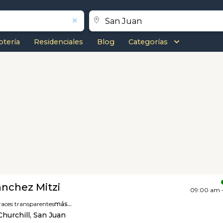
otería
Residenciales
Blog
Categorías
nchez Mitzi
09:00 am 
races transparentes
más...
hurchill, San Juan