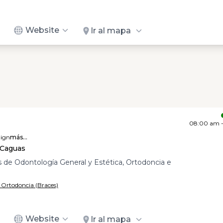
Website
Ir al mapa
08:00 am 
lign
más...
 Caguas
 de Odontología General y Estética, Ortodoncia e
/ Ortodoncia (Braces)
Website
Ir al mapa