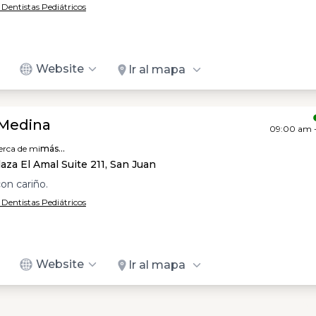
/ Dentistas Pediátricos
Website
Ir al mapa
Medina
09:00 am 
erca de mi
más...
aza El Amal Suite 211, San Juan
on cariño.
/ Dentistas Pediátricos
Website
Ir al mapa