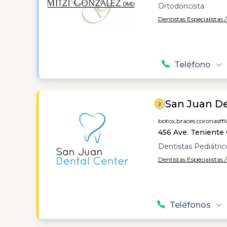
Ortodoncista
Dentistas Especialistas 
Teléfono
San Juan De
2
botox,
braces,
coronas
má
456 Ave. Teniente 
Dentistas Pediátri
Dentistas Especialistas /
Teléfonos