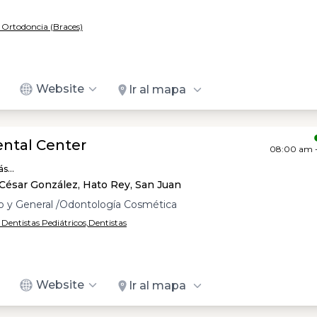
/ Ortodoncia (Braces)
Website
Ir al mapa
ntal Center
08:00 am 
s...
César González, Hato Rey, San Juan
co y General /Odontología Cosmética
 Dentistas Pediátricos,
Dentistas
Website
Ir al mapa