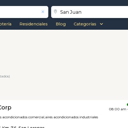
otería
Residenciales
Blog
Categorías
ltados)
Corp
08:00 am 
es acondicionados comercial,
aires acondicionados industriales