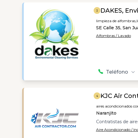
DAKES, Envi
3
limpieza de alfombras,
SE Calle 35, San J
Alfombras / Lavado
Teléfono
KJC Air Cont
4
aires acondicionados co
Naranjito
Contratistas de air
Aire Acondicionado / In