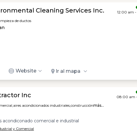
ronmental Cleaning Services Inc.
12:00 am -
limpieza de ductos
uan
Website
Ir al mapa
ractor Inc
08:00 am 
mercial,
aires acondicionados industriales,
construcción
más...
es acondiconado comercial e industrial
dustrial y Comercial