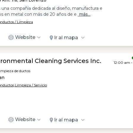
3 Km. 7.6, San Lorenzo
 una compañía dedicada al diseño, manufactura e
tos en metal con más de 20 años de e
más...
onductos / Limpieza
Website
Ir al mapa
ronmental Cleaning Services Inc.
12:00 am -
limpieza de ductos
uan
onductos,
Limpieza / Servicio
Website
Ir al mapa