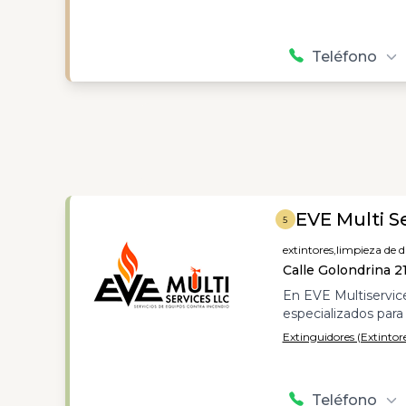
Teléfono
EVE Multi S
5
extintores,
limpieza de d
Calle Golondrina 2
En EVE Multiservic
especializados para 
Extinguidores (Extintor
Teléfono