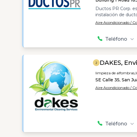
Building 1 Road 18
Ductos PR Corp. es
instalación de duc
Aire Acondicionado / C
Teléfono
DAKES, Envi
2
limpieza de alfombras,
SE Calle 35, San J
Aire Acondicionado / C
Teléfono