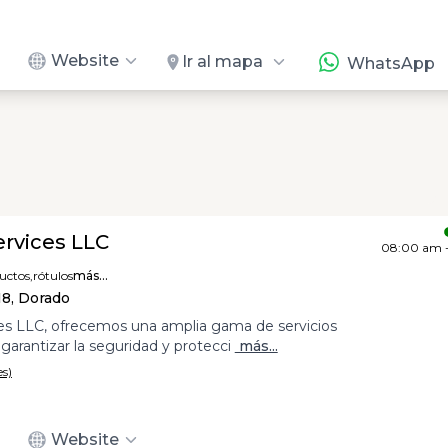
Website
Ir al mapa
WhatsApp
ervices LLC
08:00 am 
uctos,
rótulos
más...
18, Dorado
es LLC, ofrecemos una amplia gama de servicios
garantizar la seguridad y protecci
más...
es)
Website