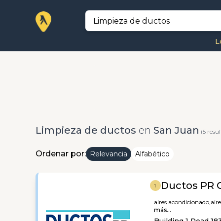
L
Limpieza de ductos
en
San Juan
(5 resu
Ordenar por:
Relevancia
Alfabético
Ductos PR 
1
aires acondicionado,
air
más...