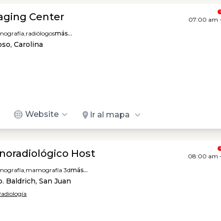
aging Center
07:00 am 
ografía,
radiólogos
más...
oso, Carolina
Website
Ir al mapa
onoradiológico Host
08:00 am 
ografía,
mamografía 3d
más...
. Baldrich, San Juan
Radiología