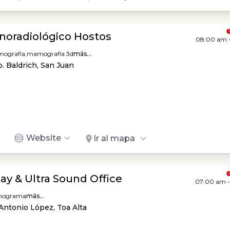
onoradiológico Hostos
08:00 am 
ografía,
mamografía 3d
más...
. Baldrich, San Juan
Website
Ir al mapa
Ray & Ultra Sound Office
07:00 am 
nograma
más...
Antonio López, Toa Alta