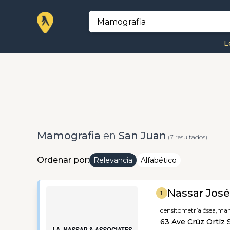
L
Mamografia
en
San Juan
(7 resultados)
Ordenar por:
Relevancia
Alfabético
Nassar José
1
densitometría ósea,
mam
63 Ave Crúz Ortíz 