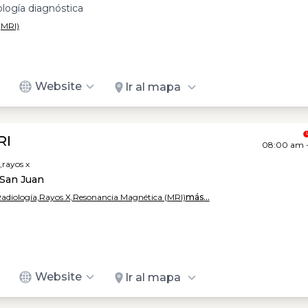
ología diagnóstica
(MRI)
Website
Ir al mapa
RI
08:00 am 
,
rayos x
 San Juan
Radiología,
Rayos X,
Resonancia Magnética (MRI)
más...
Website
Ir al mapa