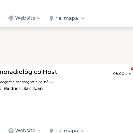
Website
Ir al mapa
onoradiológico Host
08:00 am 
ografía,
mamografía 3d
más...
. Baldrich, San Juan
Website
Ir al mapa