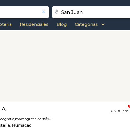
otería
Residenciales
Blog
Categorías
 A
06:00 am 
ografía,
mamografía 3d
más...
Stella, Humacao