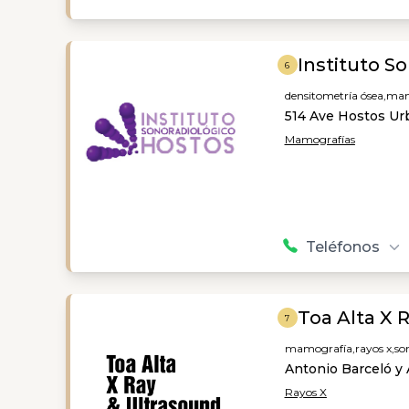
Instituto S
6
densitometría ósea,
mam
514 Ave Hostos Urb
Mamografías
Teléfonos
Toa Alta X 
7
mamografía,
rayos x,
so
Antonio Barceló y 
Rayos X