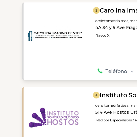
Carolina Im
3
desintometria osea,
mam
4A S4 y 5 Ave Frag
Rayos X
Teléfono
Instituto S
4
densitometría ósea,
mam
514 Ave Hostos Urb
Médicos Especialistas / 