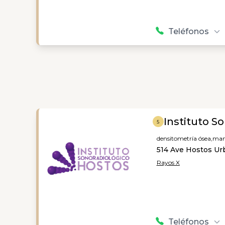
Teléfonos
Instituto S
5
densitometría ósea,
mam
514 Ave Hostos Urb
Rayos X
Teléfonos