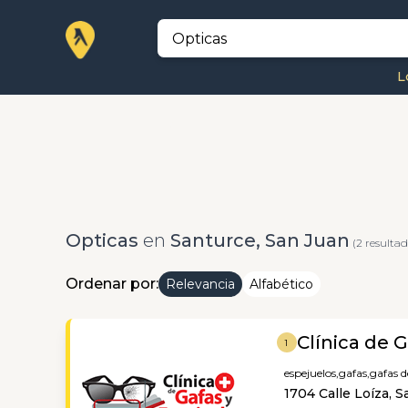
L
Opticas
en
Santurce, San Juan
(2 resultad
Ordenar por:
Relevancia
Alfabético
Clínica de 
1
espejuelos,
gafas,
gafas d
1704 Calle Loíza, 