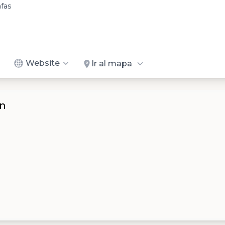
fas
Website
Ir al mapa
on