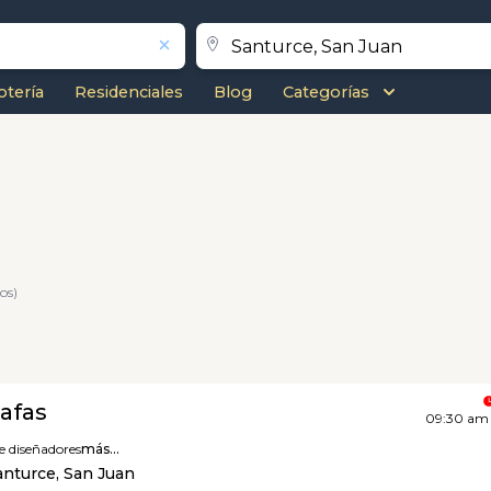
otería
Residenciales
Blog
Categorías
os)
Gafas
09:30 am 
e diseñadores
más...
Santurce, San Juan