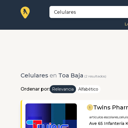
L
Celulares
en
Toa Baja
(2 resultados)
Ordenar por:
Relevancia
Alfabético
Twins Pharm
1
artículos escolares,
celula
Ave 65 Infantería 