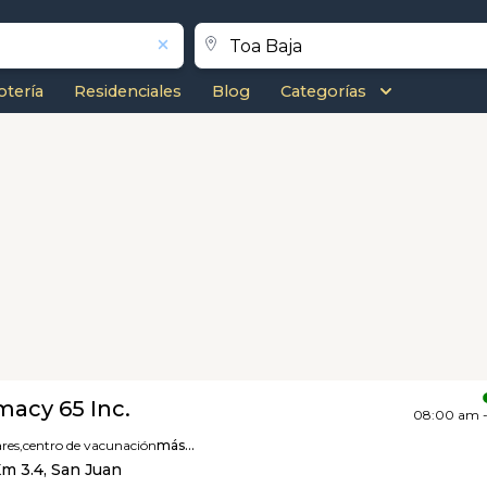
otería
Residenciales
Blog
Categorías
acy 65 Inc.
08:00 am 
res,
centro de vacunación
más...
Km 3.4, San Juan