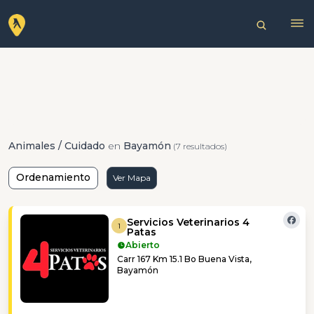
Animales / Cuidado
en
Bayamón
(7 resultados)
Ordenamiento
Ver Mapa
Servicios Veterinarios 4
1
Patas
Abierto
Carr 167 Km 15.1 Bo Buena Vista,
Bayamón