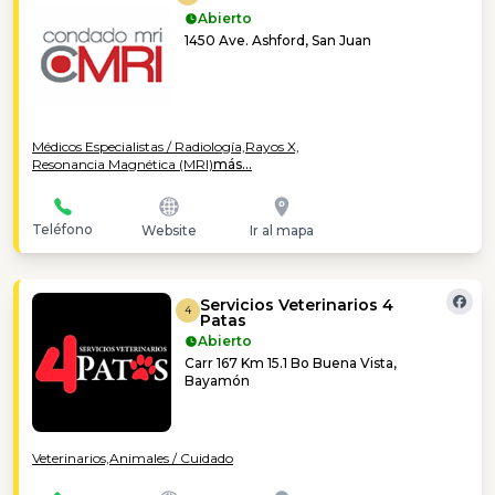
Abierto
1450 Ave. Ashford, San Juan
Médicos Especialistas / Radiología,
Rayos X,
Resonancia Magnética (MRI)
más...
Teléfono
Website
Ir al mapa
Servicios Veterinarios 4
4
Patas
Abierto
Carr 167 Km 15.1 Bo Buena Vista,
Bayamón
Veterinarios,
Animales / Cuidado