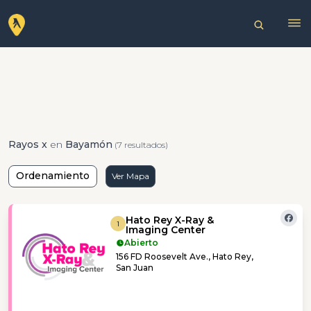
Rayos x
en
Bayamón
(7 resultados)
Ordenamiento
Ver Mapa
Hato Rey X-Ray &
1
Imaging Center
Abierto
156 FD Roosevelt Ave., Hato Rey,
San Juan